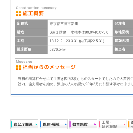
所在地
発注者
東京都三鷹市新川
構造
敷地面積
S造１階建 水槽本体80.0×40.0×5.0
工期
建築面積
18.12..2.--23.3.31 (内工期22.5.31)
延床面積
担当者
5376.54㎡
当初の積算打合せにて手書き図面2枚からのスタートでしたので大変苦
社内、協力業者を始め、沢山の人のお陰で20年3月に引渡す事が出来ま