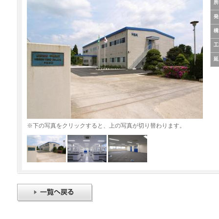
所
発
構
工
延
※下の写真をクリックすると、上の写真が切り替わります。