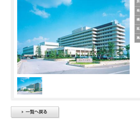
所
発
構
延
施