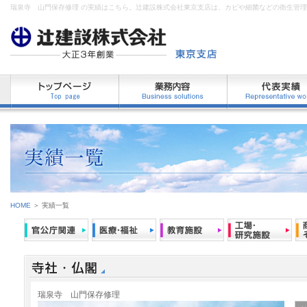
瑞泉寺 山門保存修理 の実績はこちら。辻建設株式会社東京支店は、カビや細菌などの衛生管
HOME
＞ 実績一覧
瑞泉寺 山門保存修理