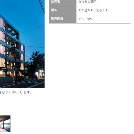
所在地
東京都大田区
構造
ＲＣ造５Ｆ、地下１Ｆ
延床面積
1,103.92㎡
真が切り替わります。