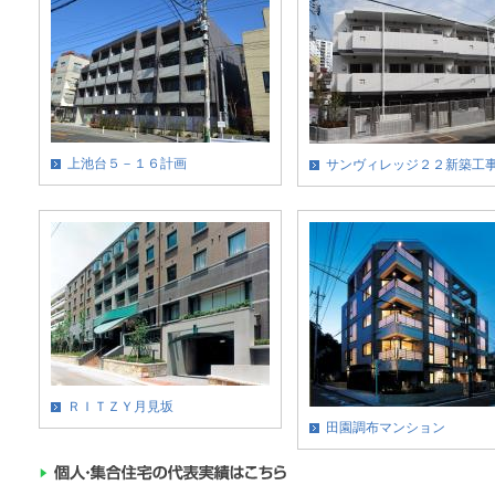
上池台５－１６計画
サンヴィレッジ２２新築工
ＲＩＴＺＹ月見坂
田園調布マンション