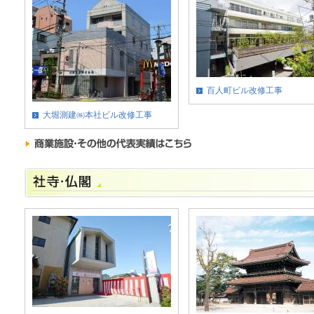
百人町ビル改修工事
大堀測建㈱本社ビル改修工事