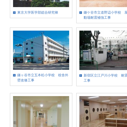
東京大学医学部総合研究棟
鎌ケ谷市立道野辺小学校 
動場耐震補強工事
鎌ヶ谷市立五本松小学校 校舎外
新宿区立江戸川小学校 耐
壁改修工事
工事