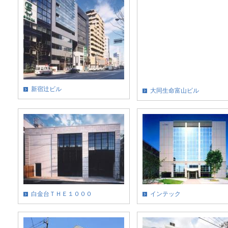
新宿辻ビル
大同生命富山ビル
白金台ＴＨＥ１０００
インテック